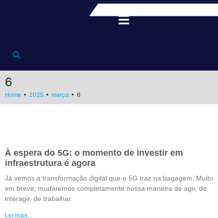
6
•
•
•
Home
2025
março
6
À espera do 5G: o momento de investir em
infraestrutura é agora
Já vemos a transformação digital que o 5G traz na bagagem. Muito
em breve, mudaremos completamente nossa maneira de agir, de
interagir, de trabalhar.
Ler mais...