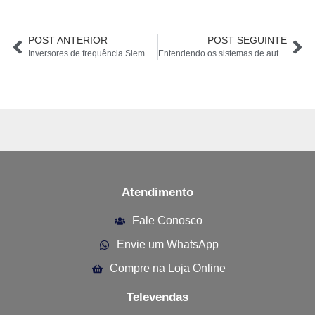
POST ANTERIOR
POST SEGUINTE
Inversores de frequência Siemens: Comparando a série SINAMICS G120, G120C e V20
Entendendo os sistemas de automação S7-1200 e S7-1500: Qual é o melhor para você?
Atendimento
Fale Conosco
Envie um WhatsApp
Compre na Loja Online
Televendas